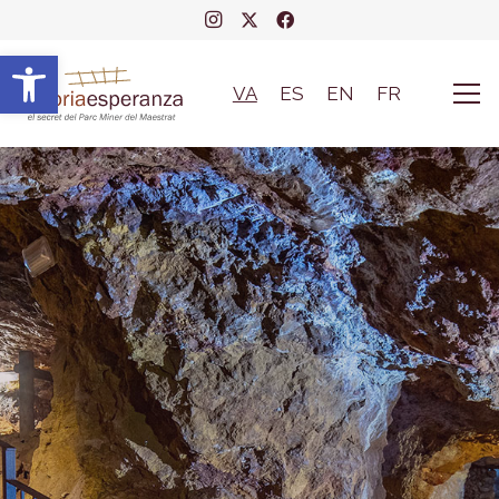
Obrir barra d'eines
VA
ES
EN
FR