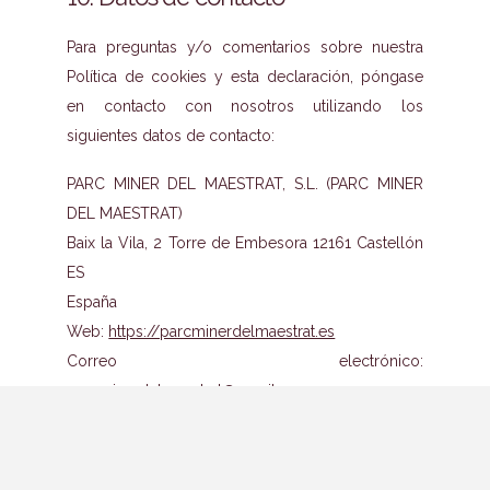
Para preguntas y/o comentarios sobre nuestra
Política de cookies y esta declaración, póngase
en contacto con nosotros utilizando los
siguientes datos de contacto:
PARC MINER DEL MAESTRAT, S.L. (PARC MINER
DEL MAESTRAT)
Baix la Vila, 2 Torre de Embesora 12161 Castellón
ES
España
Web:
https://parcminerdelmaestrat.es
Correo electrónico:
parcminerdelmaestrat@
gmail.com
Número de teléfono: 651177071
Esta Politica de cookies se sincronizó con